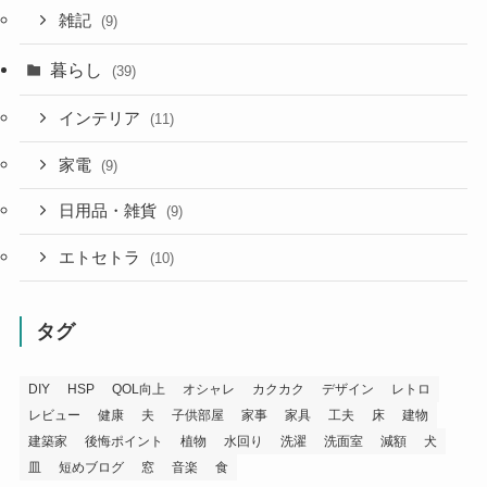
雑記
(9)
暮らし
(39)
インテリア
(11)
家電
(9)
日用品・雑貨
(9)
エトセトラ
(10)
タグ
DIY
HSP
QOL向上
オシャレ
カクカク
デザイン
レトロ
レビュー
健康
夫
子供部屋
家事
家具
工夫
床
建物
建築家
後悔ポイント
植物
水回り
洗濯
洗面室
減額
犬
皿
短めブログ
窓
音楽
食