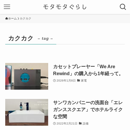
モタモタぐらし
ホーム
カクカク
カクカク
– tag –
カセットプレーヤー「We Are
Rewind」の購入から1年経って。
2026年1月8日
家電
サンワカンパニーの洗面台「エレ
ガンススクエア」でホテルライク
な空間
2022年2月21日
設備