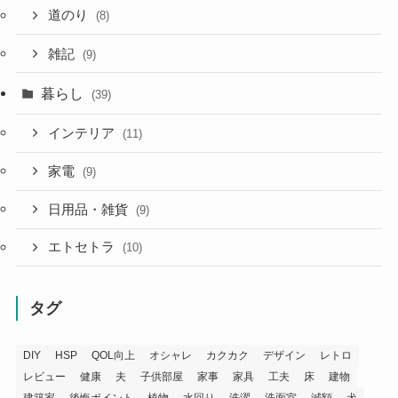
道のり
(8)
雑記
(9)
暮らし
(39)
インテリア
(11)
家電
(9)
日用品・雑貨
(9)
エトセトラ
(10)
タグ
DIY
HSP
QOL向上
オシャレ
カクカク
デザイン
レトロ
レビュー
健康
夫
子供部屋
家事
家具
工夫
床
建物
建築家
後悔ポイント
植物
水回り
洗濯
洗面室
減額
犬