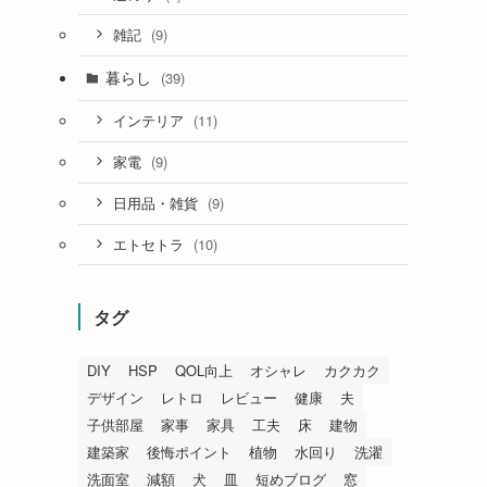
(9)
雑記
暮らし
(39)
(11)
インテリア
(9)
家電
(9)
日用品・雑貨
(10)
エトセトラ
タグ
DIY
HSP
QOL向上
オシャレ
カクカク
デザイン
レトロ
レビュー
健康
夫
子供部屋
家事
家具
工夫
床
建物
建築家
後悔ポイント
植物
水回り
洗濯
洗面室
減額
犬
皿
短めブログ
窓