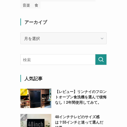
音楽
食
アーカイブ
ア
ー
カ
イ
ブ
人気記事
【レビュー】リンナイのフロン
トオープン食洗機を選んで後悔
なし！2年間使用してみて。
48インチテレビのサイズ感
は？55インチと迷って選んだ