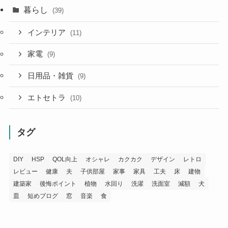
暮らし
(39)
インテリア
(11)
家電
(9)
日用品・雑貨
(9)
エトセトラ
(10)
タグ
DIY
HSP
QOL向上
オシャレ
カクカク
デザイン
レトロ
レビュー
健康
夫
子供部屋
家事
家具
工夫
床
建物
建築家
後悔ポイント
植物
水回り
洗濯
洗面室
減額
犬
皿
短めブログ
窓
音楽
食